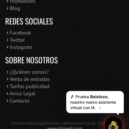
Promotores
Blog
REDES SOCIALES
Facebook
Twitter
Instagram
SOBRE NOSOTROS
¿Quiénes somos?
Venta de entradas
Tarifas publicidad
Aviso Legal
🎵 Prueba
Bololoco
,
Contacto
nuestro nuevo asistente
virtual con IA
✕
Diseño web, programación y administración de contenidos:
www.atrioweb.com