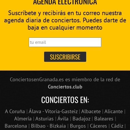
AGENDA ELECTRÓNICA
Suscríbete y recibirás en tu correo nuestra
agenda diaria de conciertos. Puedes darte de
baja en cualquier momento
ConciertosenGranada.es es miembro de la red de
Conciertos.club
CONCIERTOS EN:
A Coruña
|
Álava - Vitoria-Gasteiz
|
Albacete
|
Alicante
|
Almería
|
Asturias
|
Ávila
|
Badajoz
|
Baleares
|
Barcelona
|
Bilbao - Bizkaia
|
Burgos
|
Cáceres
|
Cádiz
|