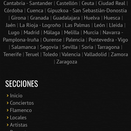
Cantabria - Santander
|
Castellón
|
Ceuta
|
Ciudad Real
|
Córdoba
|
Cuenca
|
Gipuzkoa - San Sebastián-Donostia
|
Girona
|
Granada
|
Guadalajara
|
Huelva
|
Huesca
|
Jaén
|
La Rioja - Logroño
|
Las Palmas
|
León
|
Lleida
|
Lugo
|
Madrid
|
Málaga
|
Melilla
|
Murcia
|
Navarra -
Pamplona-Iruña
|
Ourense
|
Palencia
|
Pontevedra - Vigo
|
Salamanca
|
Segovia
|
Sevilla
|
Soria
|
Tarragona
|
Tenerife
|
Teruel
|
Toledo
|
Valencia
|
Valladolid
|
Zamora
|
Zaragoza
SECCIONES
Inicio
Conciertos
Bololoco · conciertosengranada.es
Flamenco
Online · Te ayudo a encontrar conciertos
Locales
Artistas