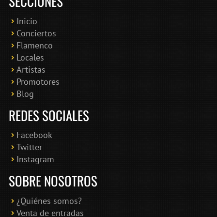
SECCIONES
Inicio
Conciertos
Bololoco · conciertosengranada.es
Flamenco
Online · Te ayudo a encontrar conciertos
Locales
Artistas
Promotores
Blog
REDES SOCIALES
Facebook
Twitter
Instagram
SOBRE NOSOTROS
¿Quiénes somos?
Venta de entradas