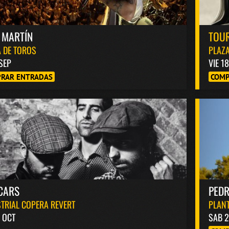
 MARTÍN
TOUR
 DE TOROS
PLAZA
 SEP
VIE 1
RAR ENTRADAS
COMP
CARS
PED
TRIAL COPERA REVERT
PLANT
 OCT
SAB 2