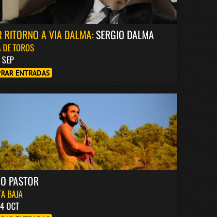
 RITORNO A VIA DALMA:
SERGIO DALMA
 DE TOROS
8 SEP
RAR ENTRADAS
RO PASTOR
A BAJA
4 OCT