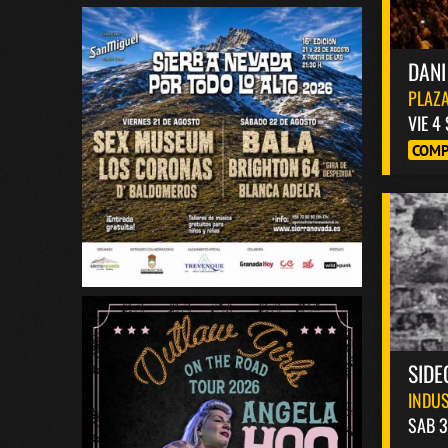
DANI
PLAZA
VIE 4
COMP
SIDE
INDUS
SAB 3