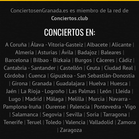
ConciertosenGranada.es es miembro de la red de
Conciertos.club
CONCIERTOS EN:
A Coruña
|
Álava - Vitoria-Gasteiz
|
Albacete
|
Alicante
|
Almería
|
Asturias
|
Ávila
|
Badajoz
|
Baleares
|
Barcelona
|
Bilbao - Bizkaia
|
Burgos
|
Cáceres
|
Cádiz
|
Cantabria - Santander
|
Castellón
|
Ceuta
|
Ciudad Real
|
Córdoba
|
Cuenca
|
Gipuzkoa - San Sebastián-Donostia
|
Girona
|
Granada
|
Guadalajara
|
Huelva
|
Huesca
|
Jaén
|
La Rioja - Logroño
|
Las Palmas
|
León
|
Lleida
|
Lugo
|
Madrid
|
Málaga
|
Melilla
|
Murcia
|
Navarra -
Pamplona-Iruña
|
Ourense
|
Palencia
|
Pontevedra - Vigo
|
Salamanca
|
Segovia
|
Sevilla
|
Soria
|
Tarragona
|
Tenerife
|
Teruel
|
Toledo
|
Valencia
|
Valladolid
|
Zamora
|
Zaragoza