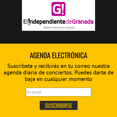
AGENDA ELECTRÓNICA
Suscríbete y recibirás en tu correo nuestra
agenda diaria de conciertos. Puedes darte de
baja en cualquier momento