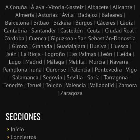
A Coruña
|
Álava - Vitoria-Gasteiz
|
Albacete
|
Alicante
|
Almería
|
Asturias
|
Ávila
|
Badajoz
|
Baleares
|
Barcelona
|
Bilbao - Bizkaia
|
Burgos
|
Cáceres
|
Cádiz
|
Cantabria - Santander
|
Castellón
|
Ceuta
|
Ciudad Real
|
Córdoba
|
Cuenca
|
Gipuzkoa - San Sebastián-Donostia
|
Girona
|
Granada
|
Guadalajara
|
Huelva
|
Huesca
|
Jaén
|
La Rioja - Logroño
|
Las Palmas
|
León
|
Lleida
|
Lugo
|
Madrid
|
Málaga
|
Melilla
|
Murcia
|
Navarra -
Pamplona-Iruña
|
Ourense
|
Palencia
|
Pontevedra - Vigo
|
Salamanca
|
Segovia
|
Sevilla
|
Soria
|
Tarragona
|
Tenerife
|
Teruel
|
Toledo
|
Valencia
|
Valladolid
|
Zamora
|
Zaragoza
SECCIONES
Inicio
Conciertos
Bololoco · conciertosengranada.es