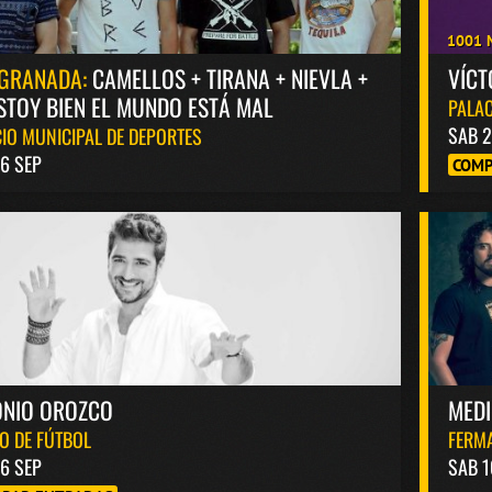
1001 
GRANADA:
CAMELLOS + TIRANA + NIEVLA +
VÍC
STOY BIEN EL MUNDO ESTÁ MAL
PALAC
SAB 2
IO MUNICIPAL DE DEPORTES
6 SEP
COMP
ONIO OROZCO
MED
O DE FÚTBOL
FERM
6 SEP
SAB 1