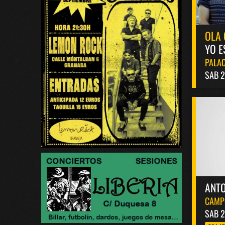
OLA 
YO E
PALAC
SAB 2
ANT
CAMP
SAB 2