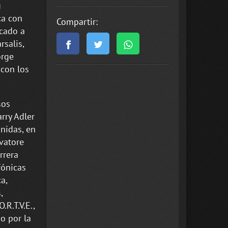
u
ca con
Compartir:
rcado a
rsalis,
orge
con los
sos
rry Adler
nidas, en
vatore
rrera
fónicas
a,
,
R.T.V.E.,
o por la