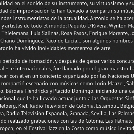
alidad en el sonido de su instrumento, su virtuosismo y s
dad de improvisación le han llevado a compartir su músi
andes instrumentistas de la actualidad. Antonio se ha ace
s y artistas de todo el mundo: Paquito D'Rivera, Wynton Ma
 Thielemans, Luis Salinas, Rosa Pasos, Enrique Morente, J
 Chano Domínguez, Paco de Lucía… son algunos nombres 
tonio ha vivido inolvidables momentos de arte.
u periodo de formación, y después de ganar varios concur
ales e internacionales, fue llamado por el gran maestro La
ocar con él en un concierto organizado por las Naciones U
 compartió escenario con músicos como Lorin Maazel, Sal
o, Bárbara Hendricks y Placido Domingo, iniciando una ca
acional que le ha llevado actuar junto a las Orquestas Sin
delberg, Kiel, Radio Televisión de Colonia, Estambul, Bélgic
a, Radio Televisión Española, Granada, Sevilla, Las Palmas
do realizado grabaciones con las de Colonia, Las Palmas, O.
uropea; en el Festival Jazz en la Costa como músico invitad