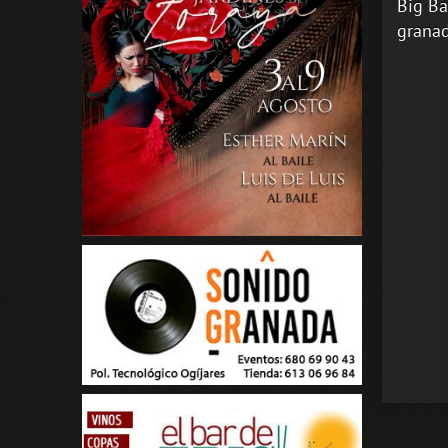
Big Ba
granad