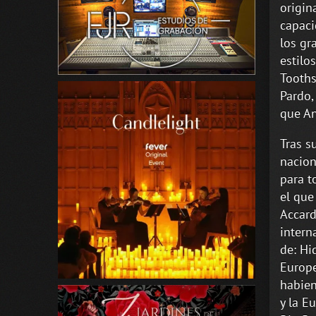
origin
capaci
los gr
estilo
Tooths
Pardo,
que An
Tras s
nacion
para t
el que
Accard
intern
de: Hi
Europe
habien
y la E