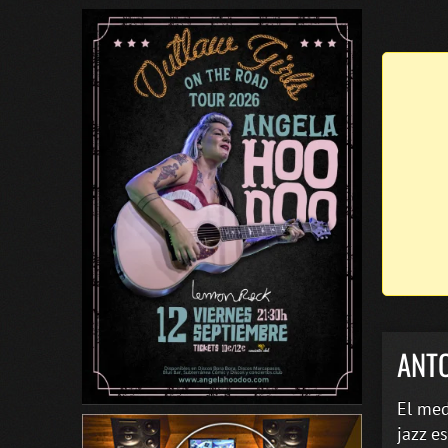
ANTO
El med
jazz e