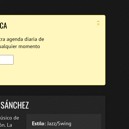
×
ICA
tra agenda diaria de
cualquier momento
O SÁNCHEZ
músico de
Estilo:
Jazz/Swing
ón. La