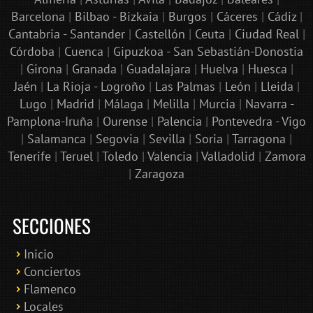
Barcelona
|
Bilbao - Bizkaia
|
Burgos
|
Cáceres
|
Cádiz
|
Cantabria - Santander
|
Castellón
|
Ceuta
|
Ciudad Real
|
Córdoba
|
Cuenca
|
Gipuzkoa - San Sebastián-Donostia
|
Girona
|
Granada
|
Guadalajara
|
Huelva
|
Huesca
|
Jaén
|
La Rioja - Logroño
|
Las Palmas
|
León
|
Lleida
|
Lugo
|
Madrid
|
Málaga
|
Melilla
|
Murcia
|
Navarra -
Pamplona-Iruña
|
Ourense
|
Palencia
|
Pontevedra - Vigo
|
Salamanca
|
Segovia
|
Sevilla
|
Soria
|
Tarragona
|
Tenerife
|
Teruel
|
Toledo
|
Valencia
|
Valladolid
|
Zamora
|
Zaragoza
SECCIONES
Inicio
Conciertos
Bololoco · conciertosengranada.es
Flamenco
Online · Te ayudo a encontrar conciertos
Locales