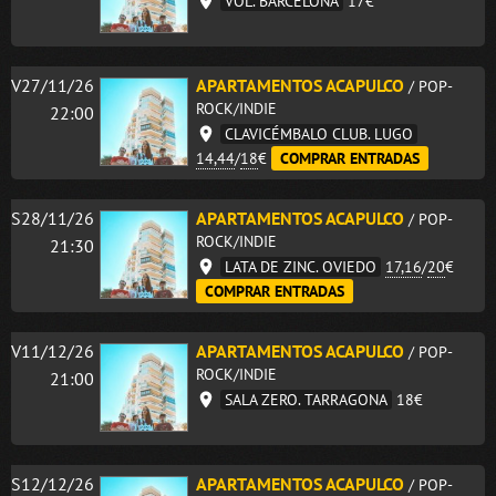
VOL. BARCELONA
17€
V27/11/26
APARTAMENTOS ACAPULCO
/ POP-
ROCK/INDIE
22:00
CLAVICÉMBALO CLUB. LUGO
14,44
/
18
€
COMPRAR ENTRADAS
S28/11/26
APARTAMENTOS ACAPULCO
/ POP-
ROCK/INDIE
21:30
LATA DE ZINC. OVIEDO
17,16
/
20
€
COMPRAR ENTRADAS
V11/12/26
APARTAMENTOS ACAPULCO
/ POP-
ROCK/INDIE
21:00
SALA ZERO. TARRAGONA
18€
S12/12/26
APARTAMENTOS ACAPULCO
/ POP-