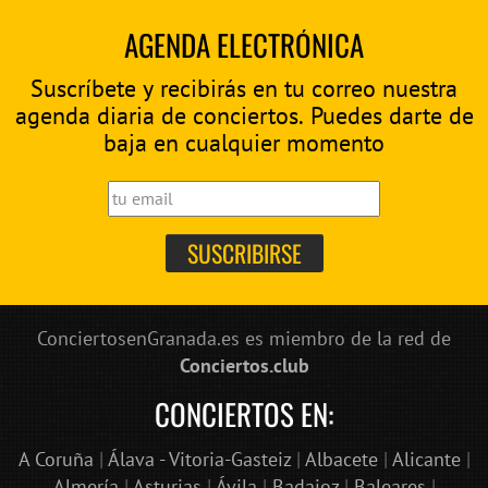
AGENDA ELECTRÓNICA
Suscríbete y recibirás en tu correo nuestra
agenda diaria de conciertos. Puedes darte de
baja en cualquier momento
ConciertosenGranada.es es miembro de la red de
Conciertos.club
CONCIERTOS EN:
A Coruña
|
Álava - Vitoria-Gasteiz
|
Albacete
|
Alicante
|
Almería
|
Asturias
|
Ávila
|
Badajoz
|
Baleares
|