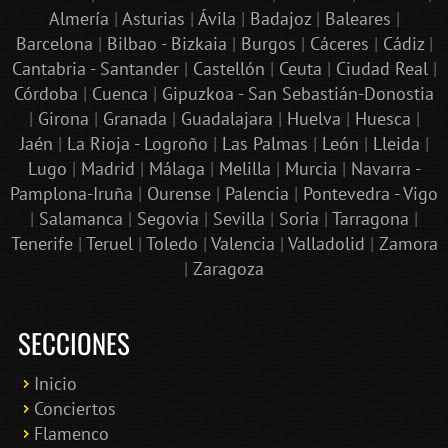
Almería
|
Asturias
|
Ávila
|
Badajoz
|
Baleares
|
Barcelona
|
Bilbao - Bizkaia
|
Burgos
|
Cáceres
|
Cádiz
|
Cantabria - Santander
|
Castellón
|
Ceuta
|
Ciudad Real
|
Córdoba
|
Cuenca
|
Gipuzkoa - San Sebastián-Donostia
|
Girona
|
Granada
|
Guadalajara
|
Huelva
|
Huesca
|
Jaén
|
La Rioja - Logroño
|
Las Palmas
|
León
|
Lleida
|
Lugo
|
Madrid
|
Málaga
|
Melilla
|
Murcia
|
Navarra -
Pamplona-Iruña
|
Ourense
|
Palencia
|
Pontevedra - Vigo
|
Salamanca
|
Segovia
|
Sevilla
|
Soria
|
Tarragona
|
Tenerife
|
Teruel
|
Toledo
|
Valencia
|
Valladolid
|
Zamora
|
Zaragoza
SECCIONES
Inicio
Conciertos
Bololoco · conciertosengranada.es
Flamenco
Online · Te ayudo a encontrar conciertos