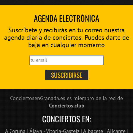
AGENDA ELECTRÓNICA
Suscríbete y recibirás en tu correo nuestra
agenda diaria de conciertos. Puedes darte de
baja en cualquier momento
ConciertosenGranada.es es miembro de la red de
Conciertos.club
CONCIERTOS EN:
A Coruña
|
Álava - Vitoria-Gasteiz
|
Albacete
|
Alicante
|