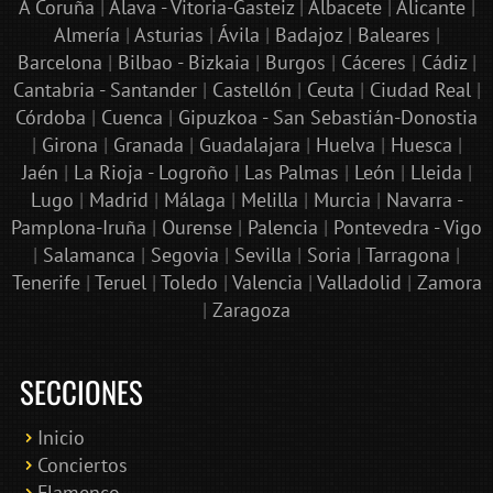
A Coruña
|
Álava - Vitoria-Gasteiz
|
Albacete
|
Alicante
|
Almería
|
Asturias
|
Ávila
|
Badajoz
|
Baleares
|
Barcelona
|
Bilbao - Bizkaia
|
Burgos
|
Cáceres
|
Cádiz
|
Cantabria - Santander
|
Castellón
|
Ceuta
|
Ciudad Real
|
Córdoba
|
Cuenca
|
Gipuzkoa - San Sebastián-Donostia
|
Girona
|
Granada
|
Guadalajara
|
Huelva
|
Huesca
|
Jaén
|
La Rioja - Logroño
|
Las Palmas
|
León
|
Lleida
|
Lugo
|
Madrid
|
Málaga
|
Melilla
|
Murcia
|
Navarra -
Pamplona-Iruña
|
Ourense
|
Palencia
|
Pontevedra - Vigo
|
Salamanca
|
Segovia
|
Sevilla
|
Soria
|
Tarragona
|
Tenerife
|
Teruel
|
Toledo
|
Valencia
|
Valladolid
|
Zamora
|
Zaragoza
SECCIONES
Inicio
Conciertos
Bololoco · conciertosengranada.es
Flamenco
Online · Te ayudo a encontrar conciertos