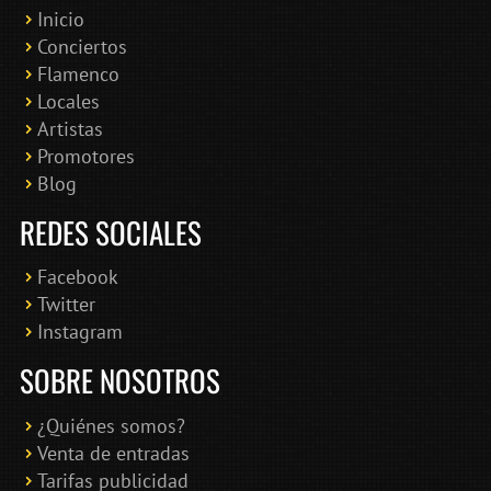
Inicio
Conciertos
Bololoco · conciertosengranada.es
Flamenco
Online · Te ayudo a encontrar conciertos
Locales
Artistas
Promotores
Blog
REDES SOCIALES
Facebook
Twitter
Instagram
SOBRE NOSOTROS
¿Quiénes somos?
Venta de entradas
Tarifas publicidad