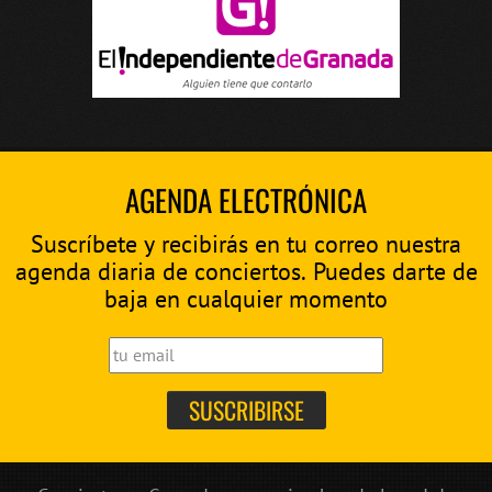
AGENDA ELECTRÓNICA
Suscríbete y recibirás en tu correo nuestra
agenda diaria de conciertos. Puedes darte de
baja en cualquier momento