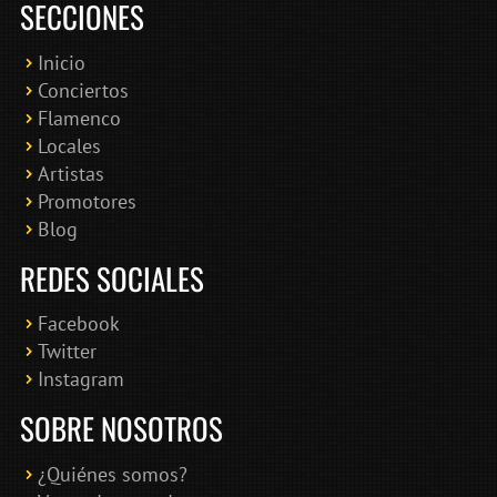
SECCIONES
Inicio
Conciertos
Bololoco · conciertosengranada.es
Flamenco
Online · Te ayudo a encontrar conciertos
Locales
Artistas
Promotores
Blog
REDES SOCIALES
Facebook
Twitter
Instagram
SOBRE NOSOTROS
¿Quiénes somos?