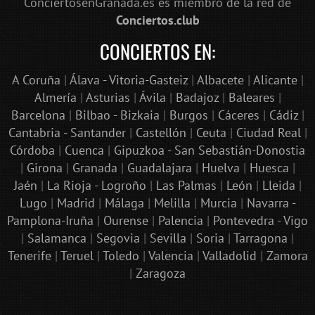
ConciertosenGranada.es es miembro de la red de
Conciertos.club
CONCIERTOS EN:
A Coruña
|
Álava - Vitoria-Gasteiz
|
Albacete
|
Alicante
|
Almería
|
Asturias
|
Ávila
|
Badajoz
|
Baleares
|
Barcelona
|
Bilbao - Bizkaia
|
Burgos
|
Cáceres
|
Cádiz
|
Cantabria - Santander
|
Castellón
|
Ceuta
|
Ciudad Real
|
Córdoba
|
Cuenca
|
Gipuzkoa - San Sebastián-Donostia
|
Girona
|
Granada
|
Guadalajara
|
Huelva
|
Huesca
|
Jaén
|
La Rioja - Logroño
|
Las Palmas
|
León
|
Lleida
|
Lugo
|
Madrid
|
Málaga
|
Melilla
|
Murcia
|
Navarra -
Pamplona-Iruña
|
Ourense
|
Palencia
|
Pontevedra - Vigo
|
Salamanca
|
Segovia
|
Sevilla
|
Soria
|
Tarragona
|
Tenerife
|
Teruel
|
Toledo
|
Valencia
|
Valladolid
|
Zamora
|
Zaragoza