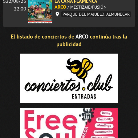
S22/08/26
LA CAÑA FLAMENCA
ARCO
/ MESTIZAJE/FUSIÓN
22:00
PARQUE DEL MAJUELO. ALMUÑÉCAR
El listado de conciertos de
ARCO
continúa tras la
publicidad