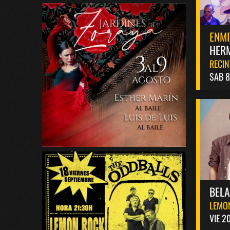
ENMI
HERM
RECIN
SAB 
BEL
LEMO
VIE 2