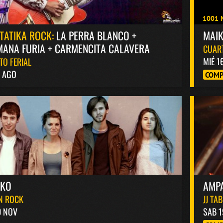
1001 
TATIKA ROCK:
LA PERRA BLANCO +
MAI
ANA FURIA + CARMENCITA CALAVERA
CUAR
MIÉ 1
TO FERIAL
8 AGO
COMP
AKO
AMP
N ROCK
JJ TA
0 NOV
SAB 1