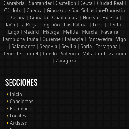
Cantabria - Santander
|
Castellón
|
Ceuta
|
Ciudad Real
|
Córdoba
|
Cuenca
|
Gipuzkoa - San Sebastián-Donostia
|
Girona
|
Granada
|
Guadalajara
|
Huelva
|
Huesca
|
Jaén
|
La Rioja - Logroño
|
Las Palmas
|
León
|
Lleida
|
Lugo
|
Madrid
|
Málaga
|
Melilla
|
Murcia
|
Navarra -
Pamplona-Iruña
|
Ourense
|
Palencia
|
Pontevedra - Vigo
|
Salamanca
|
Segovia
|
Sevilla
|
Soria
|
Tarragona
|
Tenerife
|
Teruel
|
Toledo
|
Valencia
|
Valladolid
|
Zamora
|
Zaragoza
SECCIONES
Inicio
Conciertos
Bololoco · conciertosengranada.es
Flamenco
Online · Te ayudo a encontrar conciertos
Locales
Artistas