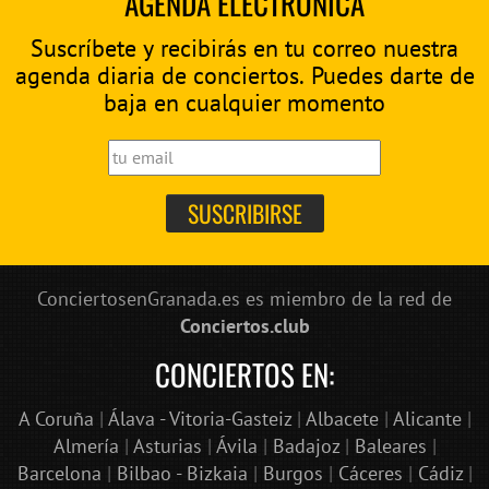
AGENDA ELECTRÓNICA
Suscríbete y recibirás en tu correo nuestra
agenda diaria de conciertos. Puedes darte de
baja en cualquier momento
ConciertosenGranada.es es miembro de la red de
Conciertos.club
CONCIERTOS EN:
A Coruña
|
Álava - Vitoria-Gasteiz
|
Albacete
|
Alicante
|
Almería
|
Asturias
|
Ávila
|
Badajoz
|
Baleares
|
Barcelona
|
Bilbao - Bizkaia
|
Burgos
|
Cáceres
|
Cádiz
|