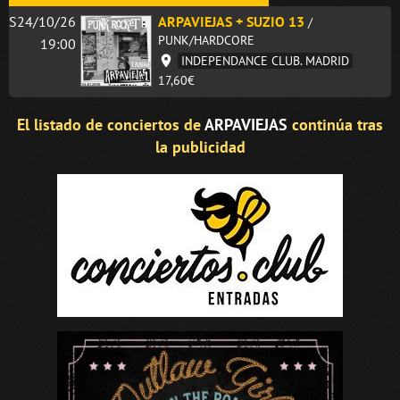
S24/10/26
ARPAVIEJAS + SUZIO 13
/
PUNK/HARDCORE
19:00
INDEPENDANCE CLUB. MADRID
17,60€
El listado de conciertos de
ARPAVIEJAS
continúa tras
la publicidad