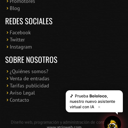
Promotores
Blog
REDES SOCIALES
Facebook
Twitter
Instagram
SOBRE NOSOTROS
¿Quiénes somos?
Venta de entradas
Tarifas publicidad
Aviso Legal
🎵 Prueba
Bololoco
,
Contacto
nuestro nuevo asistente
virtual con IA
✕
Diseño web, programación y administración de contenidos:
www.atrioweb.com