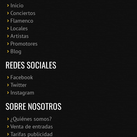
Inicio
Conciertos
Bololoco · conciertosengranada.es
Flamenco
Online · Te ayudo a encontrar conciertos
Locales
Artistas
Promotores
Blog
REDES SOCIALES
Facebook
Twitter
Instagram
SOBRE NOSOTROS
¿Quiénes somos?
Venta de entradas
Tarifas publicidad