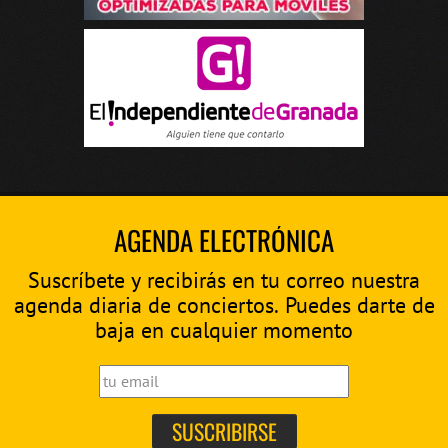
AGENDA ELECTRÓNICA
Suscríbete y recibirás en tu correo nuestra
agenda diaria de conciertos. Puedes darte de
baja en cualquier momento