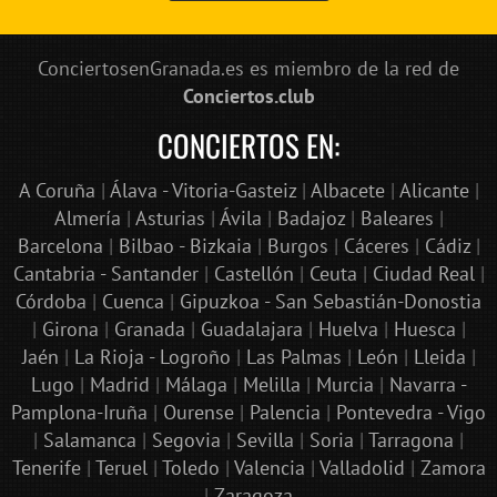
ConciertosenGranada.es es miembro de la red de
Conciertos.club
CONCIERTOS EN:
A Coruña
|
Álava - Vitoria-Gasteiz
|
Albacete
|
Alicante
|
Almería
|
Asturias
|
Ávila
|
Badajoz
|
Baleares
|
Barcelona
|
Bilbao - Bizkaia
|
Burgos
|
Cáceres
|
Cádiz
|
Cantabria - Santander
|
Castellón
|
Ceuta
|
Ciudad Real
|
Córdoba
|
Cuenca
|
Gipuzkoa - San Sebastián-Donostia
|
Girona
|
Granada
|
Guadalajara
|
Huelva
|
Huesca
|
Jaén
|
La Rioja - Logroño
|
Las Palmas
|
León
|
Lleida
|
Lugo
|
Madrid
|
Málaga
|
Melilla
|
Murcia
|
Navarra -
Pamplona-Iruña
|
Ourense
|
Palencia
|
Pontevedra - Vigo
|
Salamanca
|
Segovia
|
Sevilla
|
Soria
|
Tarragona
|
Tenerife
|
Teruel
|
Toledo
|
Valencia
|
Valladolid
|
Zamora
|
Zaragoza