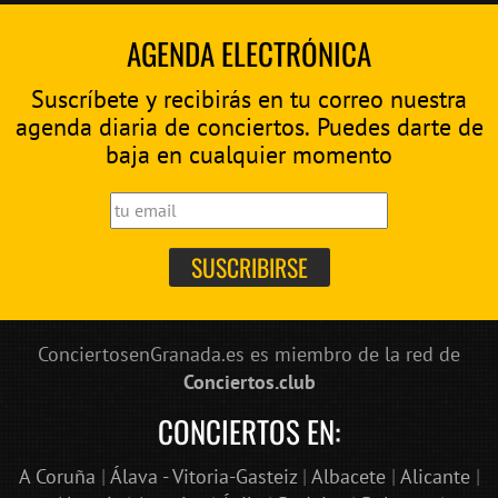
AGENDA ELECTRÓNICA
Suscríbete y recibirás en tu correo nuestra
agenda diaria de conciertos. Puedes darte de
baja en cualquier momento
ConciertosenGranada.es es miembro de la red de
Conciertos.club
CONCIERTOS EN:
A Coruña
|
Álava - Vitoria-Gasteiz
|
Albacete
|
Alicante
|