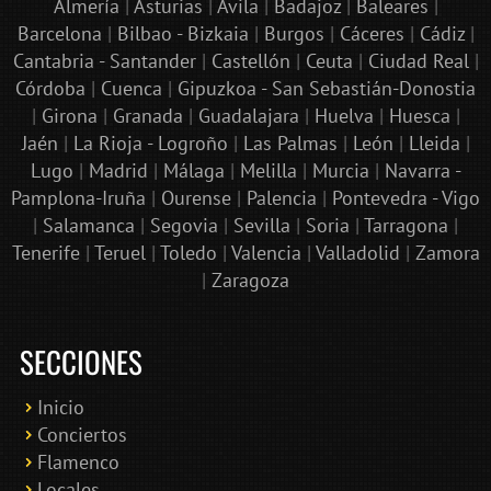
Almería
|
Asturias
|
Ávila
|
Badajoz
|
Baleares
|
Barcelona
|
Bilbao - Bizkaia
|
Burgos
|
Cáceres
|
Cádiz
|
Cantabria - Santander
|
Castellón
|
Ceuta
|
Ciudad Real
|
Córdoba
|
Cuenca
|
Gipuzkoa - San Sebastián-Donostia
|
Girona
|
Granada
|
Guadalajara
|
Huelva
|
Huesca
|
Jaén
|
La Rioja - Logroño
|
Las Palmas
|
León
|
Lleida
|
Lugo
|
Madrid
|
Málaga
|
Melilla
|
Murcia
|
Navarra -
Pamplona-Iruña
|
Ourense
|
Palencia
|
Pontevedra - Vigo
|
Salamanca
|
Segovia
|
Sevilla
|
Soria
|
Tarragona
|
Tenerife
|
Teruel
|
Toledo
|
Valencia
|
Valladolid
|
Zamora
|
Zaragoza
SECCIONES
Inicio
Conciertos
Bololoco · conciertosengranada.es
Flamenco
Online · Te ayudo a encontrar conciertos
Locales