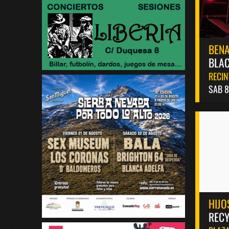
BEN
BLAC
RECIN
SAB 
HIJO
RECY