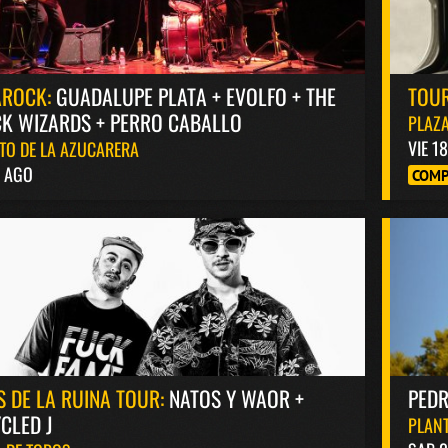
AROCK:
GUADALUPE PLATA + EVOLFO + THE
TOUR
K WIZARDS + PERRO CABALLO
PLAZA
VIE 1
TO DE LA AZUCARERA
8 AGO
COMP
S DE LA RUINA TOUR:
NATOS Y WAOR +
PED
CLED J
PLANT