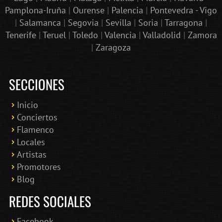
Pamplona-Iruña
|
Ourense
|
Palencia
|
Pontevedra - Vigo
|
Salamanca
|
Segovia
|
Sevilla
|
Soria
|
Tarragona
|
Tenerife
|
Teruel
|
Toledo
|
Valencia
|
Valladolid
|
Zamora
|
Zaragoza
SECCIONES
Inicio
Conciertos
Bololoco · conciertosengranada.es
Flamenco
Online · Te ayudo a encontrar conciertos
Locales
Artistas
Promotores
Blog
REDES SOCIALES
Facebook