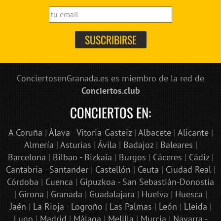
ConciertosenGranada.es es miembro de la red de
Conciertos.club
CONCIERTOS EN:
A Coruña
|
Álava - Vitoria-Gasteiz
|
Albacete
|
Alicante
|
Almería
|
Asturias
|
Ávila
|
Badajoz
|
Baleares
|
Barcelona
|
Bilbao - Bizkaia
|
Burgos
|
Cáceres
|
Cádiz
|
Cantabria - Santander
|
Castellón
|
Ceuta
|
Ciudad Real
|
Córdoba
|
Cuenca
|
Gipuzkoa - San Sebastián-Donostia
|
Girona
|
Granada
|
Guadalajara
|
Huelva
|
Huesca
|
Jaén
|
La Rioja - Logroño
|
Las Palmas
|
León
|
Lleida
|
Lugo
|
Madrid
|
Málaga
|
Melilla
|
Murcia
|
Navarra -