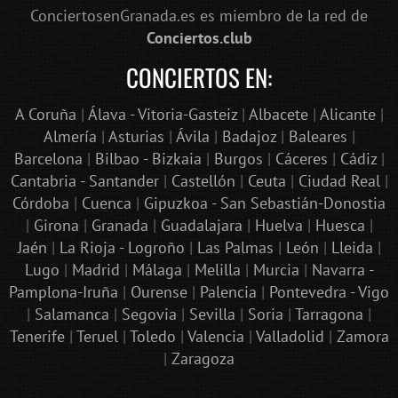
ConciertosenGranada.es es miembro de la red de
Conciertos.club
CONCIERTOS EN:
A Coruña
|
Álava - Vitoria-Gasteiz
|
Albacete
|
Alicante
|
Almería
|
Asturias
|
Ávila
|
Badajoz
|
Baleares
|
Barcelona
|
Bilbao - Bizkaia
|
Burgos
|
Cáceres
|
Cádiz
|
Cantabria - Santander
|
Castellón
|
Ceuta
|
Ciudad Real
|
Córdoba
|
Cuenca
|
Gipuzkoa - San Sebastián-Donostia
|
Girona
|
Granada
|
Guadalajara
|
Huelva
|
Huesca
|
Jaén
|
La Rioja - Logroño
|
Las Palmas
|
León
|
Lleida
|
Lugo
|
Madrid
|
Málaga
|
Melilla
|
Murcia
|
Navarra -
Pamplona-Iruña
|
Ourense
|
Palencia
|
Pontevedra - Vigo
|
Salamanca
|
Segovia
|
Sevilla
|
Soria
|
Tarragona
|
Tenerife
|
Teruel
|
Toledo
|
Valencia
|
Valladolid
|
Zamora
|
Zaragoza