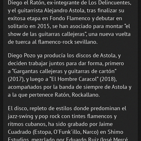
Diego el Ratón, ex-integrante de Los Delincuentes,
y el guitarrista Alejandro Astola, tras finalizar su
exitosa etapa en Fondo Flamenco y debutar en
solitario en 2015, se han asociado para montar “el
show de las guitarras callejeras”, una nueva vuelta
de tuerca al flamenco-rock sevillano.
Diego Pozo ya producía los discos de Astola, y
deciden trabajar juntos para dar forma, primero
a “Gargantas callejeras y guitarras de cartón”
(2017), y luego a “El Hombre Caracol” (2018),
acompañados por la banda de siempre de Astola y
a la que pertenece Ratón, Rockallano.
El disco, repleto de estilos donde predominan el
jazz-swing y pop rock con tintes flamencos y
ritmos cubanos, ha sido grabado por Jaime
Cuadrado (Estopa, O´Funk´illo, Narco) en Shimo
Estudios, mezclado por Eduardo Ruiz (José Mercé,