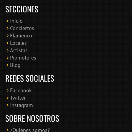
SECCIONES
Inicio
Conciertos
Bololoco · conciertosengranada.es
Flamenco
Online · Te ayudo a encontrar conciertos
Locales
Artistas
Promotores
Blog
REDES SOCIALES
Facebook
Twitter
Instagram
SOBRE NOSOTROS
¿Quiénes somos?