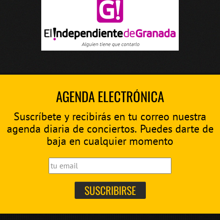
AGENDA ELECTRÓNICA
Suscríbete y recibirás en tu correo nuestra
agenda diaria de conciertos. Puedes darte de
baja en cualquier momento