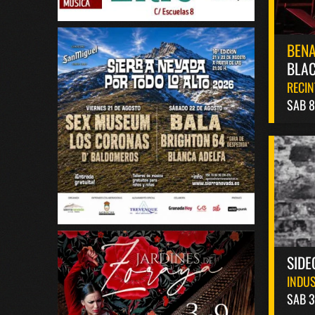
BEN
BLAC
RECIN
SAB 
SIDE
INDUS
SAB 3