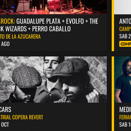
AROCK:
GUADALUPE PLATA + EVOLFO + THE
ANT
K WIZARDS + PERRO CABALLO
CAMP
SAB 2
TO DE LA AZUCARERA
8 AGO
COMP
CARS
MED
TRIAL COPERA REVERT
FERM
 OCT
SAB 1