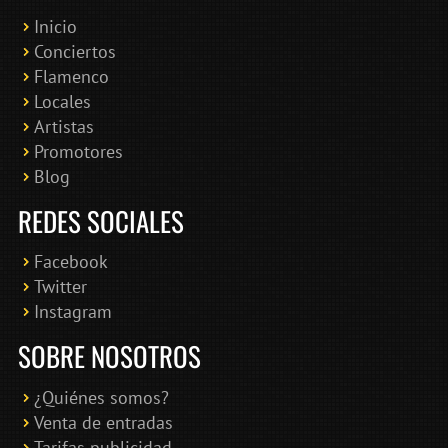
Inicio
Conciertos
Bololoco · conciertosengranada.es
Flamenco
Online · Te ayudo a encontrar conciertos
Locales
Artistas
Promotores
Blog
REDES SOCIALES
Facebook
Twitter
Instagram
SOBRE NOSOTROS
¿Quiénes somos?
Venta de entradas
Tarifas publicidad