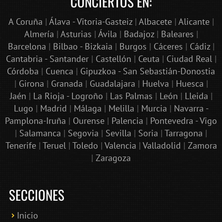
CONCIERTOS EN:
A Coruña
|
Álava - Vitoria-Gasteiz
|
Albacete
|
Alicante
|
Almería
|
Asturias
|
Ávila
|
Badajoz
|
Baleares
|
Barcelona
|
Bilbao - Bizkaia
|
Burgos
|
Cáceres
|
Cádiz
|
Cantabria - Santander
|
Castellón
|
Ceuta
|
Ciudad Real
|
Córdoba
|
Cuenca
|
Gipuzkoa - San Sebastián-Donostia
|
Girona
|
Granada
|
Guadalajara
|
Huelva
|
Huesca
|
Jaén
|
La Rioja - Logroño
|
Las Palmas
|
León
|
Lleida
|
Lugo
|
Madrid
|
Málaga
|
Melilla
|
Murcia
|
Navarra -
Pamplona-Iruña
|
Ourense
|
Palencia
|
Pontevedra - Vigo
|
Salamanca
|
Segovia
|
Sevilla
|
Soria
|
Tarragona
|
Tenerife
|
Teruel
|
Toledo
|
Valencia
|
Valladolid
|
Zamora
|
Zaragoza
SECCIONES
Inicio