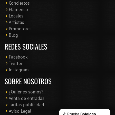
Conciertos
Bololoco · conciertosengranada.es
Flamenco
Online · Te ayudo a encontrar conciertos
Locales
Artistas
Promotores
Blog
REDES SOCIALES
Facebook
Twitter
Instagram
SOBRE NOSOTROS
¿Quiénes somos?
Venta de entradas
Tarifas publicidad
Aviso Legal
🎵 Prueba
Bololoco
,