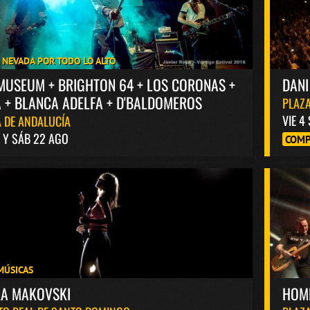
A NEVADA POR TODO LO ALTO
MUSEUM + BRIGHTON 64 + LOS CORONAS +
DANI
 + BLANCA ADELFA + D'BALDOMEROS
PLAZA
VIE 4
 DE ANDALUCÍA
1 Y SÁB 22 AGO
COMP
MÚSICAS
KA MAKOVSKI
HOM