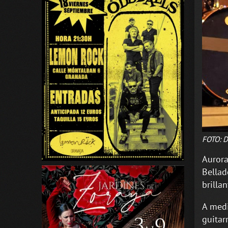
FOTO: D
Aurora
Bellad
brillan
A med
guitar