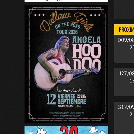
PRÓXIM
D09/0
2
J27/0
1
S12/0
2