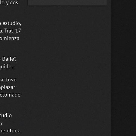
lo y dos
 estudio,
a. Tras 17
 comienza
 Baile",
uillo.
rse tuvo
aplazar
 retomado
tudio
os
re otros.