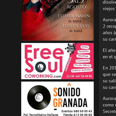
disolv
viejos
Aurora
2 reco
años (
su carr
El año
en el 
En 201
que se
su sal
su car
Aurora
como e
Secret