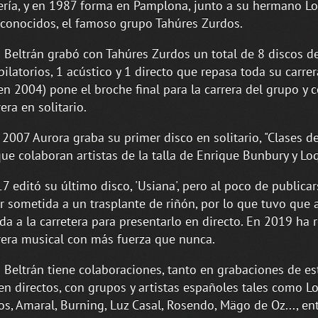
ería, y en 1987 forma en Pamplona, junto a su hermano Lo
 conocidos, el famoso grupo Tahúres Zurdos.
 Beltrán grabó con Tahúres Zurdos un total de 8 discos de
pilatorios, 1 acústico y 1 directo que repasa toda su carrer
en 2004) pone el broche final para la carrera del grupo y
era en solitario.
 2007 Aurora graba su primer disco en solitario, "Clases de
que colaboran artistas de la talla de Enrique Bunbury y Loq
7 editó su último disco, 'Usiana', pero al poco de publica
r sometida a un trasplante de riñón, por lo que tuvo que 
ida a la carretera para presentarlo en directo. En 2019 ha
rera musical con más fuerza que nunca.
 Beltrán tiene colaboraciones, tanto en grabaciones de es
n directos, con grupos y artistas españoles tales como L
os, Amaral, Burning, Luz Casal, Rosendo, Mägo de Oz..., ent