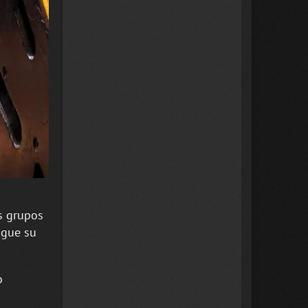
s grupos
igue su
o