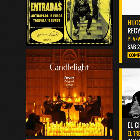
HIJO
RECY
PLAZA
SAB 2
COMP
EL C
EL TR