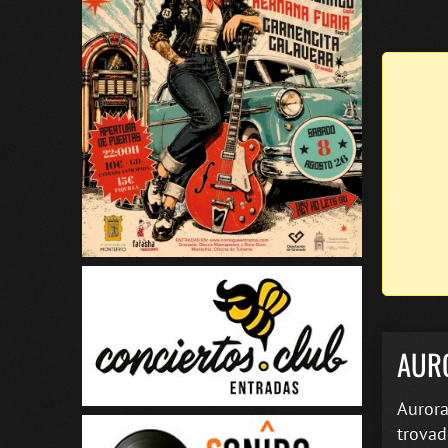
AUR
Aurora
trovad