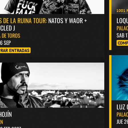
1001 
S DE LA RUINA TOUR:
NATOS Y WAOR +
LOQ
CLED J
PALAC
SAB 1
 DE TOROS
6 SEP
COMP
RAR ENTRADAS
LUZ 
HOJÍN
PALAC
JUE 2
EN