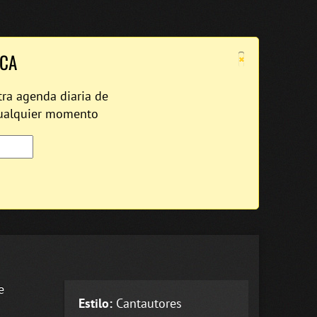
×
ICA
tra agenda diaria de
cualquier momento
e
Estilo:
Cantautores