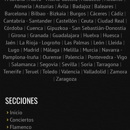
Almería
|
Asturias
|
Ávila
|
Badajoz
|
Baleares
|
Barcelona
|
Bilbao - Bizkaia
|
Burgos
|
Cáceres
|
Cádiz
|
Cantabria - Santander
|
Castellón
|
Ceuta
|
Ciudad Real
|
Córdoba
|
Cuenca
|
Gipuzkoa - San Sebastián-Donostia
|
Girona
|
Granada
|
Guadalajara
|
Huelva
|
Huesca
|
Jaén
|
La Rioja - Logroño
|
Las Palmas
|
León
|
Lleida
|
Lugo
|
Madrid
|
Málaga
|
Melilla
|
Murcia
|
Navarra -
Pamplona-Iruña
|
Ourense
|
Palencia
|
Pontevedra - Vigo
|
Salamanca
|
Segovia
|
Sevilla
|
Soria
|
Tarragona
|
Tenerife
|
Teruel
|
Toledo
|
Valencia
|
Valladolid
|
Zamora
|
Zaragoza
SECCIONES
Inicio
Conciertos
Bololoco · conciertosengranada.es
Flamenco
Online · Te ayudo a encontrar conciertos