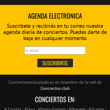
AGENDA ELECTRÓNICA
Suscríbete y recibirás en tu correo nuestra
agenda diaria de conciertos. Puedes darte de
baja en cualquier momento
ConciertosenGranada.es es miembro de la red de
Conciertos.club
CONCIERTOS EN:
A Coruña
|
Álava - Vitoria-Gasteiz
|
Albacete
|
Alicante
|