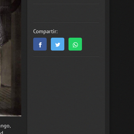
Compartir:
ango,
id