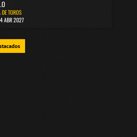
.O
 DE TOROS
4 ABR 2027
estacados