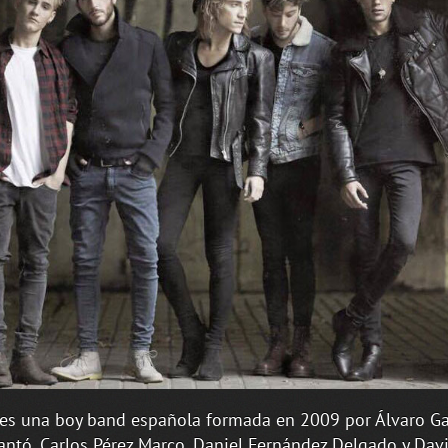
es una boy band española formada en 2009 por Álvaro G
antó, Carlos Pérez Marco, Daniel Fernández Delgado y Dav