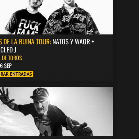
S DE LA RUINA TOUR:
NATOS Y WAOR +
CLED J
 DE TOROS
6 SEP
RAR ENTRADAS