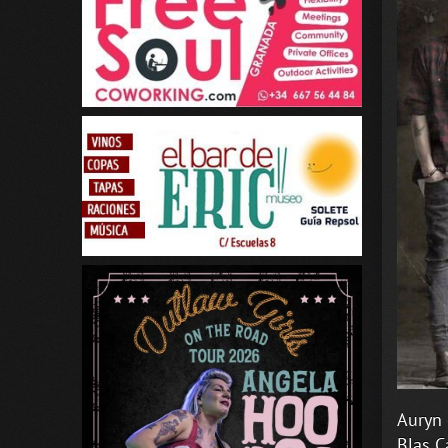
Auryn 
Blas C