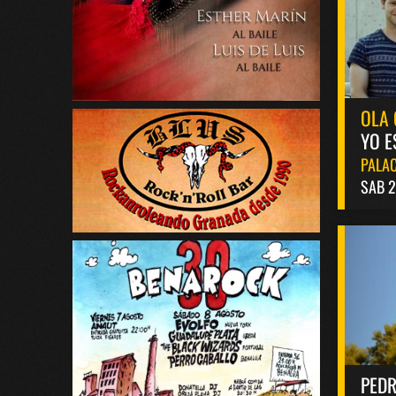
OLA 
YO E
PALAC
SAB 2
PED