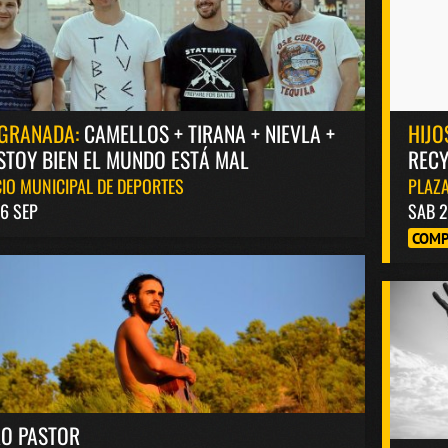
GRANADA:
CAMELLOS + TIRANA + NIEVLA +
HIJO
STOY BIEN EL MUNDO ESTÁ MAL
RECY
IO MUNICIPAL DE DEPORTES
PLAZA
6 SEP
SAB 2
COMP
RO PASTOR