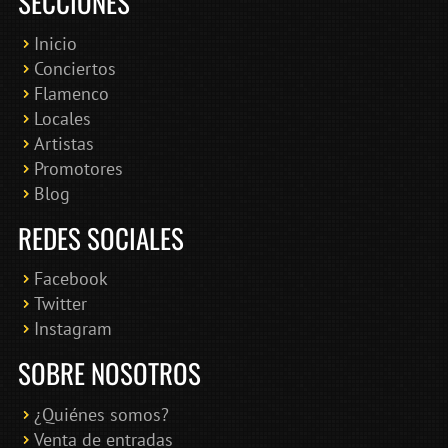
SECCIONES
Inicio
Conciertos
Bololoco · conciertosengranada.es
Flamenco
Online · Te ayudo a encontrar conciertos
Locales
Artistas
Promotores
Blog
REDES SOCIALES
Facebook
Twitter
Instagram
SOBRE NOSOTROS
¿Quiénes somos?
Venta de entradas