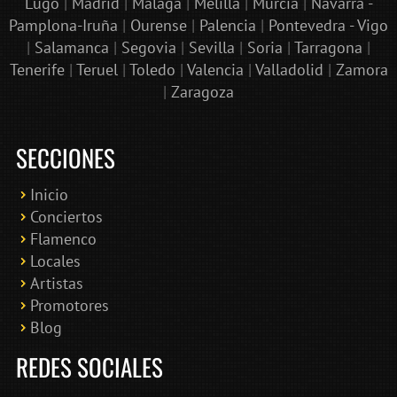
Lugo
|
Madrid
|
Málaga
|
Melilla
|
Murcia
|
Navarra -
Pamplona-Iruña
|
Ourense
|
Palencia
|
Pontevedra - Vigo
|
Salamanca
|
Segovia
|
Sevilla
|
Soria
|
Tarragona
|
Tenerife
|
Teruel
|
Toledo
|
Valencia
|
Valladolid
|
Zamora
|
Zaragoza
SECCIONES
Inicio
Conciertos
Bololoco · conciertosengranada.es
Flamenco
Online · Te ayudo a encontrar conciertos
Locales
Artistas
Promotores
Blog
REDES SOCIALES