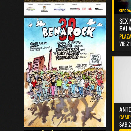
SIERR
SEX 
BALA
PLAZA
VIE 2
ANT
CAMP
SAB 2