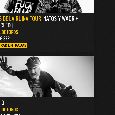
S DE LA RUINA TOUR:
NATOS Y WAOR +
CLED J
 DE TOROS
6 SEP
RAR ENTRADAS
.O
 DE TOROS