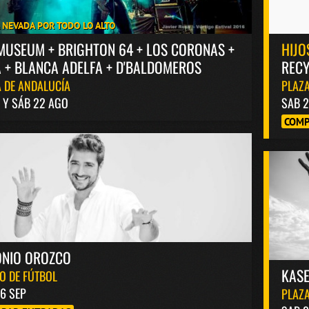
A NEVADA POR TODO LO ALTO
MUSEUM + BRIGHTON 64 + LOS CORONAS +
HIJO
 + BLANCA ADELFA + D'BALDOMEROS
RECY
 DE ANDALUCÍA
PLAZA
1 Y SÁB 22 AGO
SAB 2
COMP
ONIO OROZCO
KASE
O DE FÚTBOL
6 SEP
PLAZA