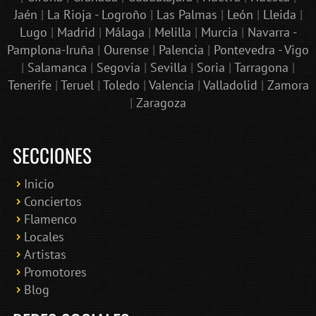
Jaén
|
La Rioja - Logroño
|
Las Palmas
|
León
|
Lleida
|
Lugo
|
Madrid
|
Málaga
|
Melilla
|
Murcia
|
Navarra -
Pamplona-Iruña
|
Ourense
|
Palencia
|
Pontevedra - Vigo
|
Salamanca
|
Segovia
|
Sevilla
|
Soria
|
Tarragona
|
Tenerife
|
Teruel
|
Toledo
|
Valencia
|
Valladolid
|
Zamora
|
Zaragoza
SECCIONES
Inicio
Conciertos
Bololoco · conciertosengranada.es
Flamenco
Online · Te ayudo a encontrar conciertos
Locales
Artistas
Promotores
Blog