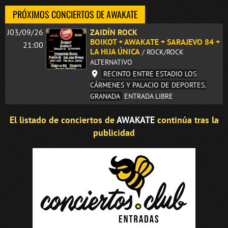
PRÓXIMOS CONCIERTOS DE AWAKATE
J03/09/26
ZAIDÍN ROCK
BOIKOT + AWAKATE + SARAJEVO 84 +
21:00
LA HIJA ÚNICA
/ ROCK/ROCK
ALTERNATIVO
RECINTO ENTRE ESTADIO LOS
CÁRMENES Y PALACIO DE DEPORTES.
GRANADA
ENTRADA LIBRE
El listado de conciertos de
AWAKATE
continúa tras la
publicidad