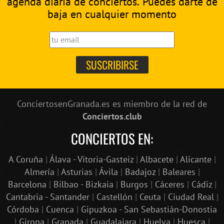
agenda diaria de conciertos. Puedes darte de
baja en cualquier momento
ConciertosenGranada.es es miembro de la red de
Conciertos.club
CONCIERTOS EN:
A Coruña
|
Álava - Vitoria-Gasteiz
|
Albacete
|
Alicante
|
Almería
|
Asturias
|
Ávila
|
Badajoz
|
Baleares
|
Barcelona
|
Bilbao - Bizkaia
|
Burgos
|
Cáceres
|
Cádiz
|
Cantabria - Santander
|
Castellón
|
Ceuta
|
Ciudad Real
|
Córdoba
|
Cuenca
|
Gipuzkoa - San Sebastián-Donostia
|
Girona
|
Granada
|
Guadalajara
|
Huelva
|
Huesca
|