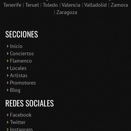
Tenerife
|
Teruel
|
Toledo
|
Valencia
|
Valladolid
|
Zamora
|
Zaragoza
SECCIONES
Inicio
Conciertos
Bololoco · conciertosengranada.es
Flamenco
Online · Te ayudo a encontrar conciertos
Locales
Artistas
Promotores
Blog
REDES SOCIALES
Facebook
Twitter
Instagram