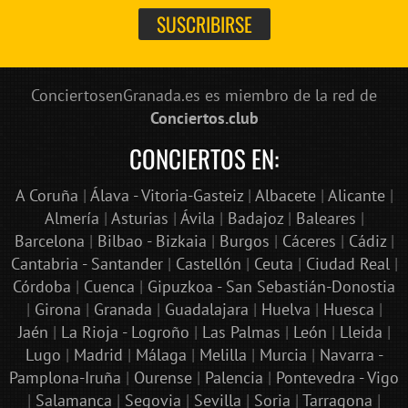
ConciertosenGranada.es es miembro de la red de
Conciertos.club
CONCIERTOS EN:
A Coruña
|
Álava - Vitoria-Gasteiz
|
Albacete
|
Alicante
|
Almería
|
Asturias
|
Ávila
|
Badajoz
|
Baleares
|
Barcelona
|
Bilbao - Bizkaia
|
Burgos
|
Cáceres
|
Cádiz
|
Cantabria - Santander
|
Castellón
|
Ceuta
|
Ciudad Real
|
Córdoba
|
Cuenca
|
Gipuzkoa - San Sebastián-Donostia
|
Girona
|
Granada
|
Guadalajara
|
Huelva
|
Huesca
|
Jaén
|
La Rioja - Logroño
|
Las Palmas
|
León
|
Lleida
|
Lugo
|
Madrid
|
Málaga
|
Melilla
|
Murcia
|
Navarra -
Pamplona-Iruña
|
Ourense
|
Palencia
|
Pontevedra - Vigo
|
Salamanca
|
Segovia
|
Sevilla
|
Soria
|
Tarragona
|