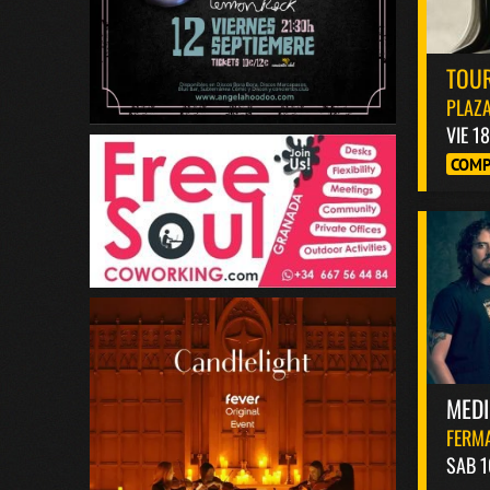
TOUR
PLAZA
VIE 1
COMP
MED
FERM
SAB 1