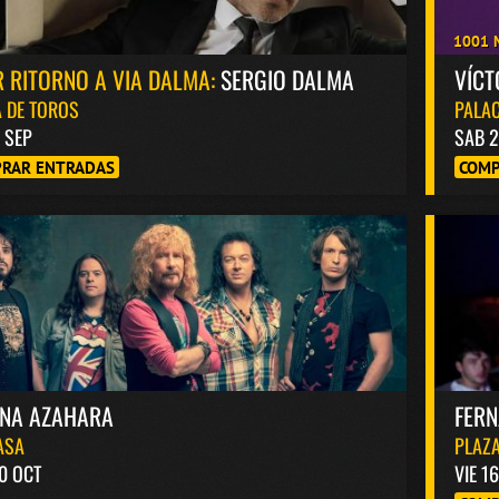
1001 
 RITORNO A VIA DALMA:
SERGIO DALMA
VÍC
 DE TOROS
PALAC
8 SEP
SAB 2
RAR ENTRADAS
COMP
INA AZAHARA
FER
ASA
PLAZA
0 OCT
VIE 1