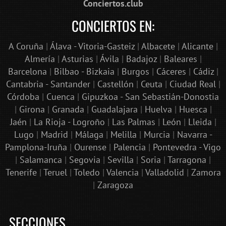
Conciertos.club
CONCIERTOS EN:
A Coruña
|
Álava - Vitoria-Gasteiz
|
Albacete
|
Alicante
|
Almería
|
Asturias
|
Ávila
|
Badajoz
|
Baleares
|
Barcelona
|
Bilbao - Bizkaia
|
Burgos
|
Cáceres
|
Cádiz
|
Cantabria - Santander
|
Castellón
|
Ceuta
|
Ciudad Real
|
Córdoba
|
Cuenca
|
Gipuzkoa - San Sebastián-Donostia
|
Girona
|
Granada
|
Guadalajara
|
Huelva
|
Huesca
|
Jaén
|
La Rioja - Logroño
|
Las Palmas
|
León
|
Lleida
|
Lugo
|
Madrid
|
Málaga
|
Melilla
|
Murcia
|
Navarra -
Pamplona-Iruña
|
Ourense
|
Palencia
|
Pontevedra - Vigo
|
Salamanca
|
Segovia
|
Sevilla
|
Soria
|
Tarragona
|
Tenerife
|
Teruel
|
Toledo
|
Valencia
|
Valladolid
|
Zamora
|
Zaragoza
SECCIONES