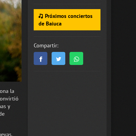
Próximos conciertos
de Baiuca
Compartir:
ona la
onvirtió
nas y
de
uevas,