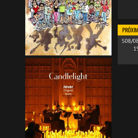
PRÓXIM
S08/0
1