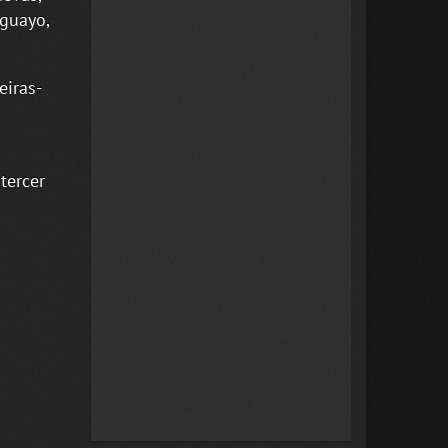
Aguayo,
eiras-
tercer