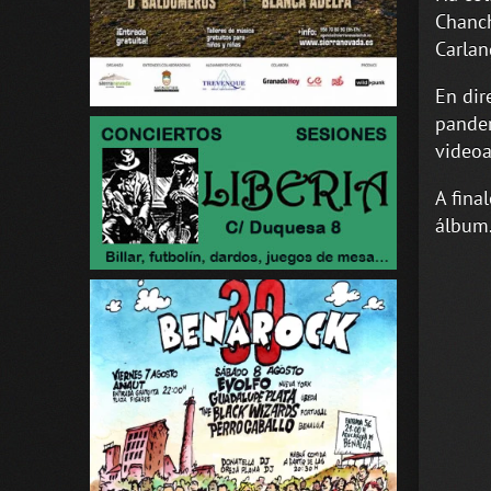
Chanch
Carlan
En dir
pander
videoa
A fina
álbum