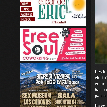
Desde 
electr
en un 
hasta 
países
Ha col