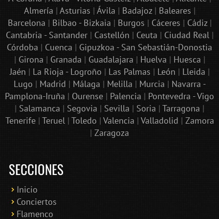
Almería
|
Asturias
|
Ávila
|
Badajoz
|
Baleares
|
Barcelona
|
Bilbao - Bizkaia
|
Burgos
|
Cáceres
|
Cádiz
|
Cantabria - Santander
|
Castellón
|
Ceuta
|
Ciudad Real
|
Córdoba
|
Cuenca
|
Gipuzkoa - San Sebastián-Donostia
|
Girona
|
Granada
|
Guadalajara
|
Huelva
|
Huesca
|
Jaén
|
La Rioja - Logroño
|
Las Palmas
|
León
|
Lleida
|
Lugo
|
Madrid
|
Málaga
|
Melilla
|
Murcia
|
Navarra -
Pamplona-Iruña
|
Ourense
|
Palencia
|
Pontevedra - Vigo
|
Salamanca
|
Segovia
|
Sevilla
|
Soria
|
Tarragona
|
Tenerife
|
Teruel
|
Toledo
|
Valencia
|
Valladolid
|
Zamora
|
Zaragoza
SECCIONES
Inicio
Conciertos
Bololoco · conciertosengranada.es
Flamenco
Online · Te ayudo a encontrar conciertos