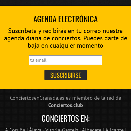
AGENDA ELECTRÓNICA
Suscríbete y recibirás en tu correo nuestra
agenda diaria de conciertos. Puedes darte de
baja en cualquier momento
ConciertosenGranada.es es miembro de la red de
Conciertos.club
CONCIERTOS EN:
A Coruña
|
Álava - Vitoria-Gasteiz
|
Albacete
|
Alicante
|