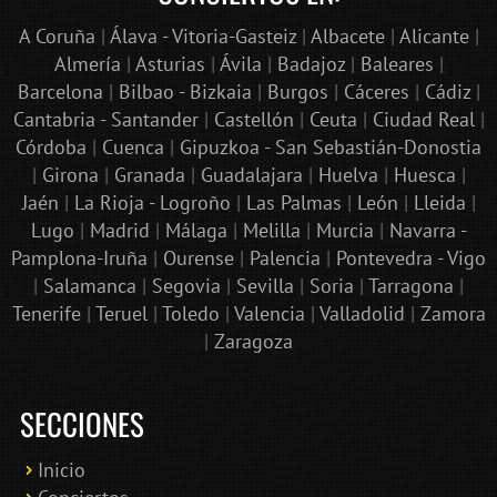
A Coruña
|
Álava - Vitoria-Gasteiz
|
Albacete
|
Alicante
|
Almería
|
Asturias
|
Ávila
|
Badajoz
|
Baleares
|
Barcelona
|
Bilbao - Bizkaia
|
Burgos
|
Cáceres
|
Cádiz
|
Cantabria - Santander
|
Castellón
|
Ceuta
|
Ciudad Real
|
Córdoba
|
Cuenca
|
Gipuzkoa - San Sebastián-Donostia
|
Girona
|
Granada
|
Guadalajara
|
Huelva
|
Huesca
|
Jaén
|
La Rioja - Logroño
|
Las Palmas
|
León
|
Lleida
|
Lugo
|
Madrid
|
Málaga
|
Melilla
|
Murcia
|
Navarra -
Pamplona-Iruña
|
Ourense
|
Palencia
|
Pontevedra - Vigo
|
Salamanca
|
Segovia
|
Sevilla
|
Soria
|
Tarragona
|
Tenerife
|
Teruel
|
Toledo
|
Valencia
|
Valladolid
|
Zamora
|
Zaragoza
SECCIONES
Inicio