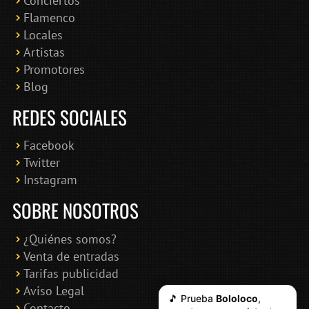
Conciertos
Bololoco · conciertosengranada.es
Flamenco
Online · Te ayudo a encontrar conciertos
Locales
Artistas
Promotores
Blog
REDES SOCIALES
Facebook
Twitter
Instagram
SOBRE NOSOTROS
¿Quiénes somos?
Venta de entradas
Tarifas publicidad
Aviso Legal
🎵 Prueba
Bololoco
,
Contacto