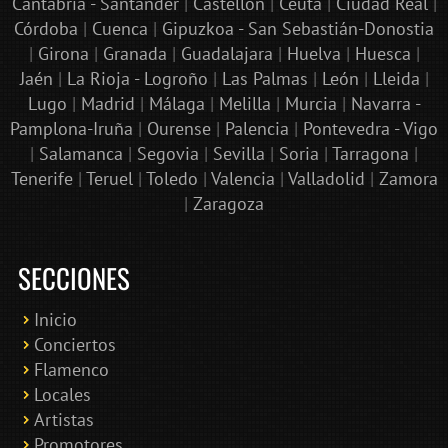
Cantabria - Santander
|
Castellón
|
Ceuta
|
Ciudad Real
|
Córdoba
|
Cuenca
|
Gipuzkoa - San Sebastián-Donostia
|
Girona
|
Granada
|
Guadalajara
|
Huelva
|
Huesca
|
Jaén
|
La Rioja - Logroño
|
Las Palmas
|
León
|
Lleida
|
Lugo
|
Madrid
|
Málaga
|
Melilla
|
Murcia
|
Navarra -
Pamplona-Iruña
|
Ourense
|
Palencia
|
Pontevedra - Vigo
|
Salamanca
|
Segovia
|
Sevilla
|
Soria
|
Tarragona
|
Tenerife
|
Teruel
|
Toledo
|
Valencia
|
Valladolid
|
Zamora
|
Zaragoza
SECCIONES
Inicio
Conciertos
Bololoco · conciertosengranada.es
Flamenco
Online · Te ayudo a encontrar conciertos
Locales
Artistas
Promotores