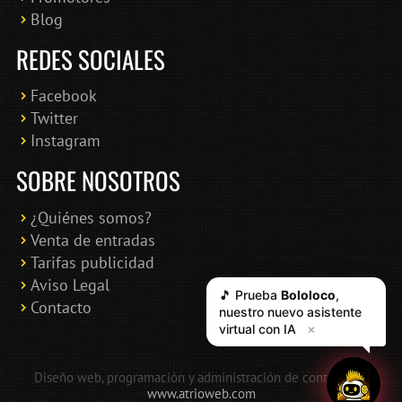
Blog
REDES SOCIALES
Facebook
Twitter
Instagram
SOBRE NOSOTROS
¿Quiénes somos?
Venta de entradas
Tarifas publicidad
Aviso Legal
🎵 Prueba
Bololoco
,
Contacto
nuestro nuevo asistente
virtual con IA
✕
Diseño web, programación y administración de contenidos:
www.atrioweb.com