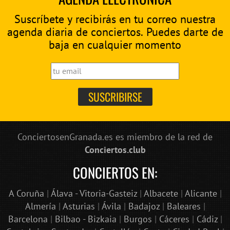
Suscríbete y recibirás en tu correo nuestra
agenda diaria de conciertos. Puedes darte de
baja en cualquier momento
ConciertosenGranada.es es miembro de la red de
Conciertos.club
CONCIERTOS EN:
A Coruña
|
Álava - Vitoria-Gasteiz
|
Albacete
|
Alicante
|
Almería
|
Asturias
|
Ávila
|
Badajoz
|
Baleares
|
Barcelona
|
Bilbao - Bizkaia
|
Burgos
|
Cáceres
|
Cádiz
|