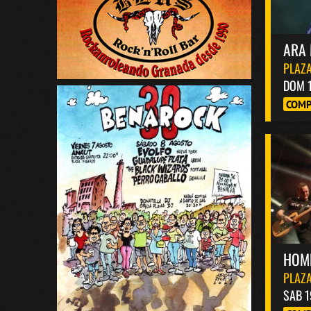
ARA 
PLAZA
DOM 
COMP
HOM
PLAZA
SAB 1