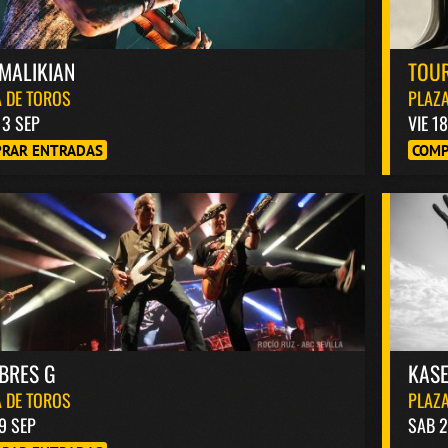
MALIKIAN
TOUR
 DE TOROS
PLAZA
13 SEP
VIE 1
RAR ENTRADAS
COMP
BRES G
KASE
 DE TOROS
PLAZA
9 SEP
SAB 2