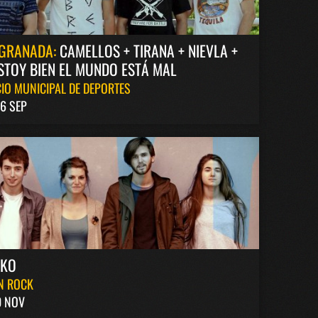
GRANADA:
CAMELLOS + TIRANA + NIEVLA +
STOY BIEN EL MUNDO ESTÁ MAL
IO MUNICIPAL DE DEPORTES
6 SEP
AKO
N ROCK
0 NOV