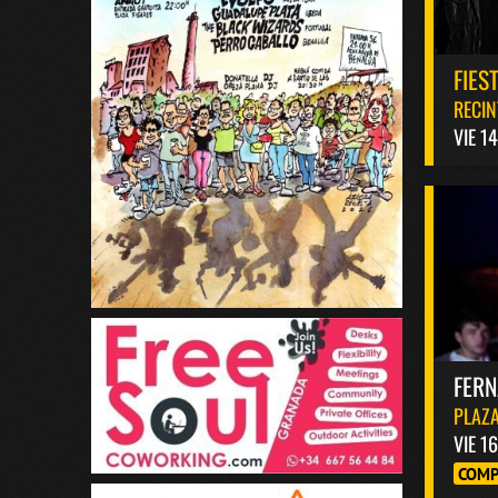
FIES
RECIN
VIE 1
FER
PLAZA
VIE 1
COMP