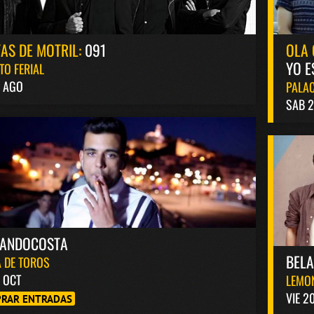
TAS DE MOTRIL:
091
OLA 
YO E
TO FERIAL
4 AGO
PALAC
SAB 2
NANDOCOSTA
BEL
 DE TOROS
6 OCT
LEMO
VIE 2
RAR ENTRADAS