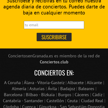
Suscríbete y recibirás en tu correo nuestra
agenda diaria de conciertos. Puedes darte de
baja en cualquier momento
ConciertosenGranada.es es miembro de la red de
Conciertos.club
CONCIERTOS EN:
A Coruña
|
Álava - Vitoria-Gasteiz
|
Albacete
|
Alicante
|
Almería
|
Asturias
|
Ávila
|
Badajoz
|
Baleares
|
Barcelona
|
Bilbao - Bizkaia
|
Burgos
|
Cáceres
|
Cádiz
|
Cantabria - Santander
|
Castellón
|
Ceuta
|
Ciudad Real
|
Córdoba
|
Cuenca
|
Gipuzkoa - San Sebastián-Donostia