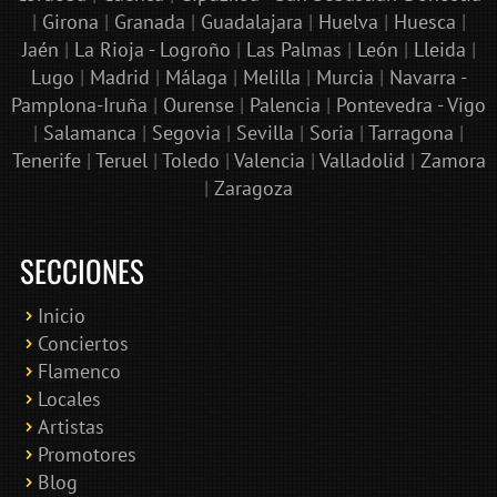
|
Girona
|
Granada
|
Guadalajara
|
Huelva
|
Huesca
|
Jaén
|
La Rioja - Logroño
|
Las Palmas
|
León
|
Lleida
|
Lugo
|
Madrid
|
Málaga
|
Melilla
|
Murcia
|
Navarra -
Pamplona-Iruña
|
Ourense
|
Palencia
|
Pontevedra - Vigo
|
Salamanca
|
Segovia
|
Sevilla
|
Soria
|
Tarragona
|
Tenerife
|
Teruel
|
Toledo
|
Valencia
|
Valladolid
|
Zamora
|
Zaragoza
SECCIONES
Inicio
Conciertos
Bololoco · conciertosengranada.es
Flamenco
Online · Te ayudo a encontrar conciertos
Locales
Artistas
Promotores
Blog