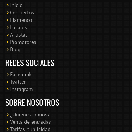
Inicio
Conciertos
Bololoco · conciertosengranada.es
Flamenco
Online · Te ayudo a encontrar conciertos
Locales
Artistas
Promotores
Blog
REDES SOCIALES
Facebook
Twitter
Instagram
SOBRE NOSOTROS
¿Quiénes somos?
Venta de entradas
Tarifas publicidad