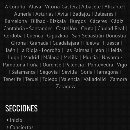
A Coruña
|
Álava - Vitoria-Gasteiz
|
Albacete
|
Alicante
|
Almería
|
Asturias
|
Ávila
|
Badajoz
|
Baleares
|
Barcelona
|
Bilbao - Bizkaia
|
Burgos
|
Cáceres
|
Cádiz
|
Cantabria - Santander
|
Castellón
|
Ceuta
|
Ciudad Real
|
Córdoba
|
Cuenca
|
Gipuzkoa - San Sebastián-Donostia
|
Girona
|
Granada
|
Guadalajara
|
Huelva
|
Huesca
|
Jaén
|
La Rioja - Logroño
|
Las Palmas
|
León
|
Lleida
|
Lugo
|
Madrid
|
Málaga
|
Melilla
|
Murcia
|
Navarra -
Pamplona-Iruña
|
Ourense
|
Palencia
|
Pontevedra - Vigo
|
Salamanca
|
Segovia
|
Sevilla
|
Soria
|
Tarragona
|
Tenerife
|
Teruel
|
Toledo
|
Valencia
|
Valladolid
|
Zamora
|
Zaragoza
SECCIONES
Inicio
Conciertos
Bololoco · conciertosengranada.es