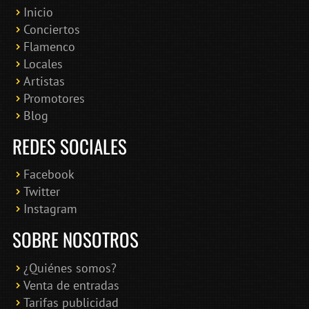
Inicio
Conciertos
Bololoco · conciertosengranada.es
Flamenco
Online · Te ayudo a encontrar conciertos
Locales
Artistas
Promotores
Blog
REDES SOCIALES
Facebook
Twitter
Instagram
SOBRE NOSOTROS
¿Quiénes somos?
Venta de entradas
Tarifas publicidad