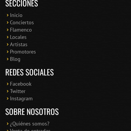
SECCIONES
Inicio
Conciertos
Bololoco · conciertosengranada.es
Flamenco
Online · Te ayudo a encontrar conciertos
Locales
Artistas
Promotores
Blog
REDES SOCIALES
Facebook
Twitter
Instagram
SOBRE NOSOTROS
¿Quiénes somos?
Venta de entradas