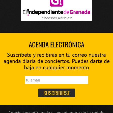
AGENDA ELECTRÓNICA
Suscríbete y recibirás en tu correo nuestra
agenda diaria de conciertos. Puedes darte de
baja en cualquier momento
ConciertosenGranada.es es miembro de la red de