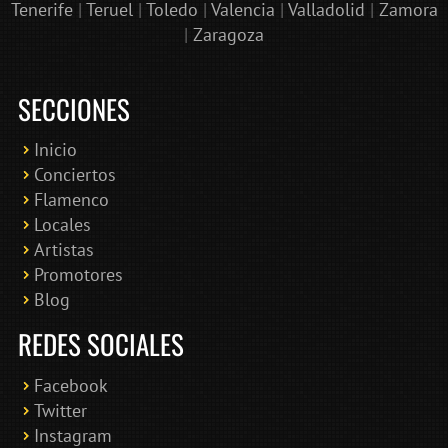
Tenerife
|
Teruel
|
Toledo
|
Valencia
|
Valladolid
|
Zamora
|
Zaragoza
SECCIONES
Inicio
Conciertos
Bololoco · conciertosengranada.es
Flamenco
Online · Te ayudo a encontrar conciertos
Locales
Artistas
Promotores
Blog
REDES SOCIALES
Facebook
Twitter
Instagram