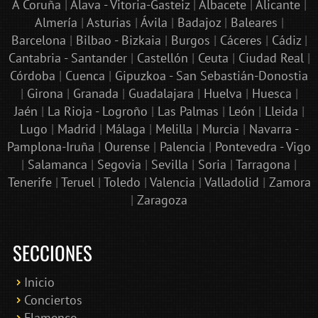
A Coruña
|
Álava - Vitoria-Gasteiz
|
Albacete
|
Alicante
|
Almería
|
Asturias
|
Ávila
|
Badajoz
|
Baleares
|
Barcelona
|
Bilbao - Bizkaia
|
Burgos
|
Cáceres
|
Cádiz
|
Cantabria - Santander
|
Castellón
|
Ceuta
|
Ciudad Real
|
Córdoba
|
Cuenca
|
Gipuzkoa - San Sebastián-Donostia
|
Girona
|
Granada
|
Guadalajara
|
Huelva
|
Huesca
|
Jaén
|
La Rioja - Logroño
|
Las Palmas
|
León
|
Lleida
|
Lugo
|
Madrid
|
Málaga
|
Melilla
|
Murcia
|
Navarra -
Pamplona-Iruña
|
Ourense
|
Palencia
|
Pontevedra - Vigo
|
Salamanca
|
Segovia
|
Sevilla
|
Soria
|
Tarragona
|
Tenerife
|
Teruel
|
Toledo
|
Valencia
|
Valladolid
|
Zamora
|
Zaragoza
SECCIONES
Inicio
Conciertos
Bololoco · conciertosengranada.es
Flamenco
Online · Te ayudo a encontrar conciertos