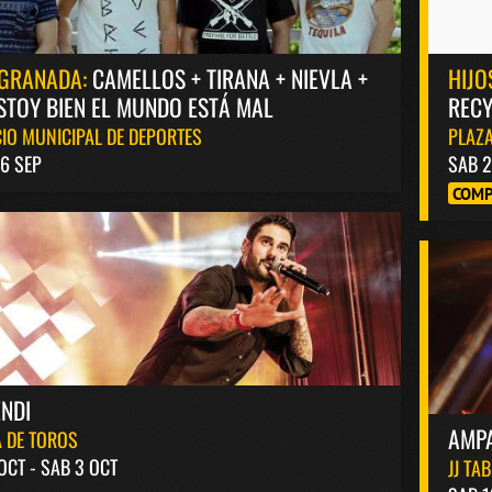
GRANADA:
CAMELLOS + TIRANA + NIEVLA +
HIJO
STOY BIEN EL MUNDO ESTÁ MAL
RECY
IO MUNICIPAL DE DEPORTES
PLAZA
6 SEP
SAB 2
COMP
NDI
AMP
 DE TOROS
 OCT - SAB 3 OCT
JJ TA