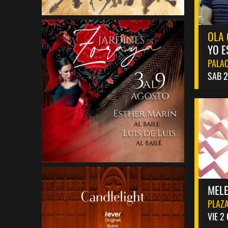
OLA 
YO E
PALAC
SAB 2
MELE
PLAZA
VIE 2