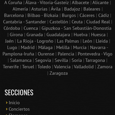
A Coruña
|
Álava - Vitoria-Gasteiz
|
Albacete
|
Alicante
|
Almería
|
Asturias
|
Ávila
|
Badajoz
|
Baleares
|
Barcelona
|
Bilbao - Bizkaia
|
Burgos
|
Cáceres
|
Cádiz
|
Cantabria - Santander
|
Castellón
|
Ceuta
|
Ciudad Real
|
Córdoba
|
Cuenca
|
Gipuzkoa - San Sebastián-Donostia
|
Girona
|
Granada
|
Guadalajara
|
Huelva
|
Huesca
|
Jaén
|
La Rioja - Logroño
|
Las Palmas
|
León
|
Lleida
|
Lugo
|
Madrid
|
Málaga
|
Melilla
|
Murcia
|
Navarra -
Pamplona-Iruña
|
Ourense
|
Palencia
|
Pontevedra - Vigo
|
Salamanca
|
Segovia
|
Sevilla
|
Soria
|
Tarragona
|
Tenerife
|
Teruel
|
Toledo
|
Valencia
|
Valladolid
|
Zamora
|
Zaragoza
SECCIONES
Inicio
Conciertos
Bololoco · conciertosengranada.es