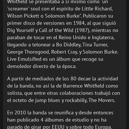
Whitfield se presentaba a sí mismo como "un
'screamer' soul con el espíritu de Little Richard,
Wilson Pickett o Solomon Burke". Publicaron su
primer disco de versiones en 1984, al que siguió
Dig Yourself y Call of the Wild (1987), mientras no
paraban de tocar en el Reino Unido e Inglaterra,
llegando a telonear a Bo Diddley, Tina Turner,
George Thorogood, Robert Cray, y Solomon Burke.
Live Emulsified es un álbum que recoge su
demoledor directo de la época.
A partir de mediados de los 80 decae la actividad
de la banda, no así la de Barrence Whitfield como
solista, que entre otras colaboraciones trabajó con
el octeto de jump blues y rockabilly, The Movers.
En 2010 la banda se reunifica y desde entonces
han publicado 4 álbumes de estudio y no ha
parado de girar por EEUU y sobre todo Europa.