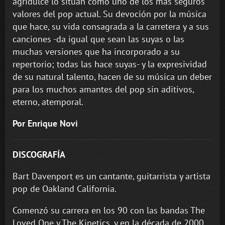
agridulce lo sitúan como uno de los más seguros
valores del pop actual. Su devoción por la música
que hace, su vida consagrada a la carretera y a sus
canciones -da igual que sean las suyas o las
muchas versiones que ha incorporado a su
repertorio; todas las hace suyas- y la expresividad
de su natural talento, hacen de su música un deber
para los muchos amantes del pop sin aditivos,
eterno, atemporal.
Por Enrique Novi
DISCOGRAFÍA
Bart Davenport es un cantante, guitarrista y artista
pop de Oakland California.
Comenzó su carrera en los 90 con las bandas The
Loved One y The Kinetics, y en la década de 2000