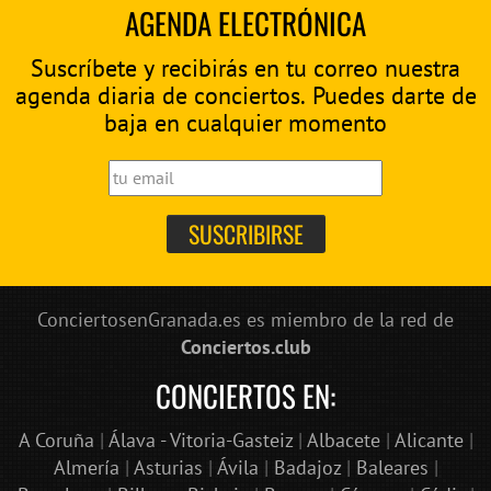
AGENDA ELECTRÓNICA
Suscríbete y recibirás en tu correo nuestra
agenda diaria de conciertos. Puedes darte de
baja en cualquier momento
ConciertosenGranada.es es miembro de la red de
Conciertos.club
CONCIERTOS EN:
A Coruña
|
Álava - Vitoria-Gasteiz
|
Albacete
|
Alicante
|
Almería
|
Asturias
|
Ávila
|
Badajoz
|
Baleares
|