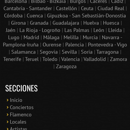
Barcelona
|
Bilbao - Bizkaia
|
Burgos
|
Cáceres
|
Cádiz
|
Cantabria - Santander
|
Castellón
|
Ceuta
|
Ciudad Real
|
Córdoba
|
Cuenca
|
Gipuzkoa - San Sebastián-Donostia
|
Girona
|
Granada
|
Guadalajara
|
Huelva
|
Huesca
|
Jaén
|
La Rioja - Logroño
|
Las Palmas
|
León
|
Lleida
|
Lugo
|
Madrid
|
Málaga
|
Melilla
|
Murcia
|
Navarra -
Pamplona-Iruña
|
Ourense
|
Palencia
|
Pontevedra - Vigo
|
Salamanca
|
Segovia
|
Sevilla
|
Soria
|
Tarragona
|
Tenerife
|
Teruel
|
Toledo
|
Valencia
|
Valladolid
|
Zamora
|
Zaragoza
SECCIONES
Inicio
Conciertos
Bololoco · conciertosengranada.es
Flamenco
Online · Te ayudo a encontrar conciertos
Locales
Artistas