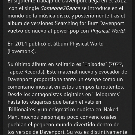
El siguiente trabajo de Davenport llega en el 2012,
con el single
Someone2Dance
se introduce en el
mundo de la música disco, y posteriomente tras el
album de versiones Searching for Burt Davenport
vuelvo de nuevo al power-pop con
Physical World.
En 2014 publicó el álbum Physical World
(Lovemonk).
Su último álbum en solitario es “Episodes” (2022,
Tapete Records). Este material nuevo y evocador de
Davenport proporciona tanto un escape como un
comentario inusual en estos tiempos turbulentos.
Desde los antagonistas digitales en 'Holograms'
hasta los oligarcas que bailan el vals en
'Billionaires' y un enigmático nudista en 'Naked
Man', muchos personajes poco convencionales
pueblan el pequeño mundo divertido dentro de
los versos de Davenport. Su voz es distintivamente