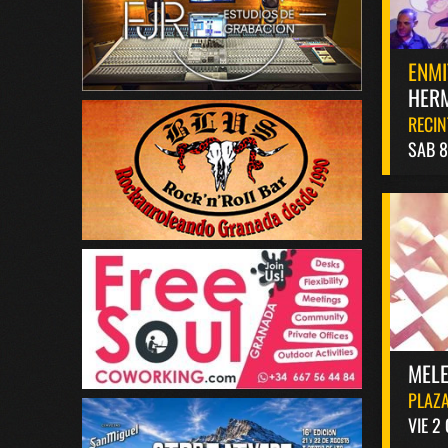
ENMI
HERM
RECIN
SAB 
MELE
PLAZA
VIE 2