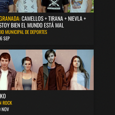
GRANADA:
CAMELLOS + TIRANA + NIEVLA +
STOY BIEN EL MUNDO ESTÁ MAL
IO MUNICIPAL DE DEPORTES
6 SEP
AKO
N ROCK
0 NOV