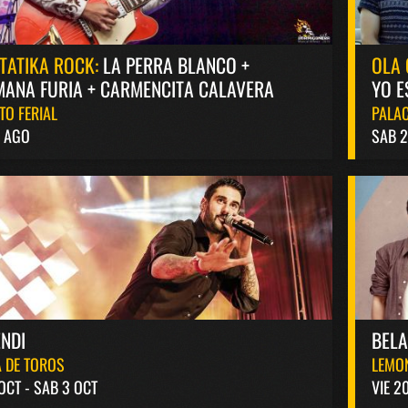
TATIKA ROCK:
LA PERRA BLANCO +
OLA 
ANA FURIA + CARMENCITA CALAVERA
YO E
TO FERIAL
PALAC
8 AGO
SAB 2
NDI
BEL
 DE TOROS
LEMO
 OCT - SAB 3 OCT
VIE 2